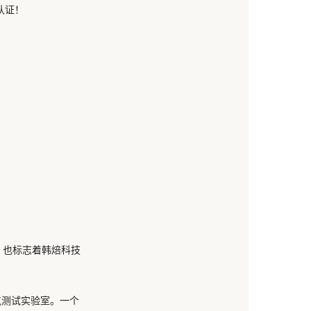
认证
！
，也标志着韩焙科技
气测试实验室。一个